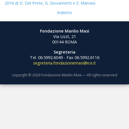
2016 di D. Del Prete, G. Giovannetti e E. Marvasi
Indietro
Fondazione Manlio Masi
Via Liszt, 21
00144 ROMA
Segreteria
Tel. 06.5992.6049 - Fax 06.5992.6116
segreteria.fondazionemasi@ice.it
copyright © 2026 Fondazione Manlio Masi — All rights reserved