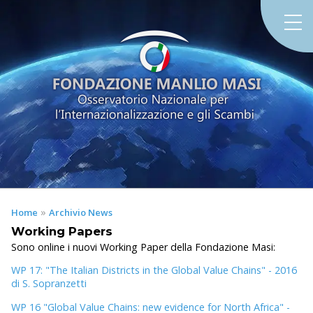
»
Home
Archivio News
Working Papers
Sono online i nuovi Working Paper della Fondazione Masi:
WP 17: "The Italian Districts in the Global Value Chains" - 2016
di S. Sopranzetti
WP 16 "Global Value Chains: new evidence for North Africa" -